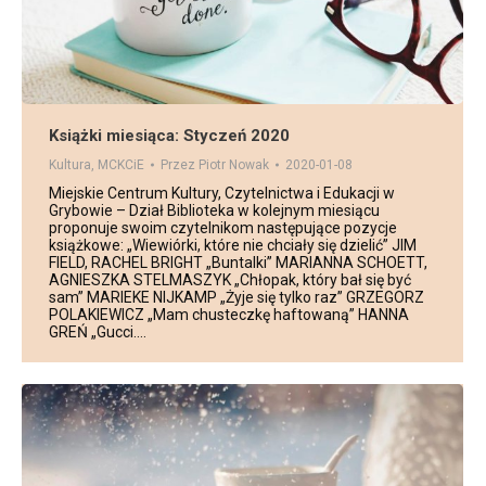
Książki miesiąca: Styczeń 2020
Kultura
,
MCKCiE
Przez
Piotr Nowak
2020-01-08
Miejskie Centrum Kultury, Czytelnictwa i Edukacji w
Grybowie – Dział Biblioteka w kolejnym miesiącu
proponuje swoim czytelnikom następujące pozycje
książkowe: „Wiewiórki, które nie chciały się dzielić” JIM
FIELD, RACHEL BRIGHT „Buntalki” MARIANNA SCHOETT,
AGNIESZKA STELMASZYK „Chłopak, który bał się być
sam” MARIEKE NIJKAMP „Żyje się tylko raz” GRZEGORZ
POLAKIEWICZ „Mam chusteczkę haftowaną” HANNA
GREŃ „Gucci.…