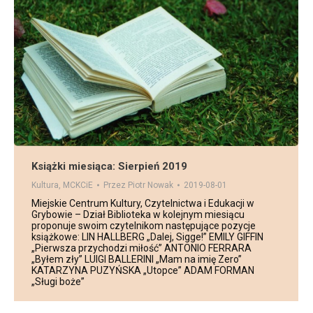
Książki miesiąca: Sierpień 2019
Kultura
,
MCKCiE
Przez
Piotr Nowak
2019-08-01
Miejskie Centrum Kultury, Czytelnictwa i Edukacji w
Grybowie – Dział Biblioteka w kolejnym miesiącu
proponuje swoim czytelnikom następujące pozycje
książkowe: LIN HALLBERG „Dalej, Sigge!” EMILY GIFFIN
„Pierwsza przychodzi miłość” ANTONIO FERRARA
„Byłem zły” LUIGI BALLERINI „Mam na imię Zero”
KATARZYNA PUZYŃSKA „Utopce” ADAM FORMAN
„Sługi boże”