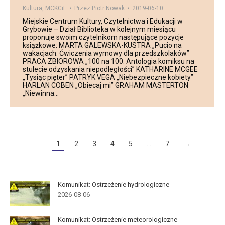
Kultura
,
MCKCiE
Przez
Piotr Nowak
2019-06-10
Miejskie Centrum Kultury, Czytelnictwa i Edukacji w
Grybowie – Dział Biblioteka w kolejnym miesiącu
proponuje swoim czytelnikom następujące pozycje
książkowe: MARTA GALEWSKA-KUSTRA „Pucio na
wakacjach. Ćwiczenia wymowy dla przedszkolaków”
PRACA ZBIOROWA „100 na 100. Antologia komiksu na
stulecie odzyskania niepodległości” KATHARINE MCGEE
„Tysiąc pięter” PATRYK VEGA „Niebezpieczne kobiety”
HARLAN COBEN „Obiecaj mi” GRAHAM MASTERTON
„Niewinna…
1
2
3
4
5
…
7
→
Komunikat: Ostrzeżenie hydrologiczne
2026-08-06
Komunikat: Ostrzeżenie meteorologiczne