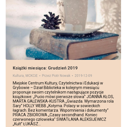
Książki miesiąca: Grudzień 2019
Kultura
,
MCKCiE
Przez
Piotr Nowak
2019-12-09
Miejskie Centrum Kultury, Czytelnictwa i Edukacji w
Grybowie – Dział Biblioteka w kolejnym miesiącu
proponuje swoim czytelnikom następujące pozycje
książkowe: „Pucio mówi pierwsze słowa” JOANNA KŁOS,
MARTA GALEWSKA-KUSTRA „Gwiazda. Wymarzona rola
Sary” HOLLY WEBB „Kołyma. Polacy w sowieckich
łagrach. Bez komentarza. Wspomnienia i dokumenty”
PRACA ZBIOROWA „Czasy secondhand. Koniec
czerwonego człowieka” SWIATŁANA ALEKSIJEWICZ
„Kult” ŁUKASZ…