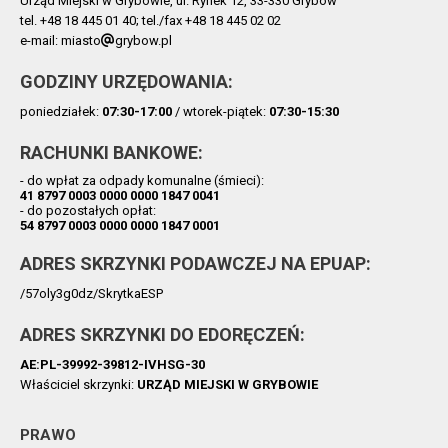
Urząd Miejski w Grybowie, ul. Rynek 12, 33-330 Grybów
tel. +48 18 445 01 40; tel./fax +48 18 445 02 02
e-mail: miasto
grybow.pl
GODZINY URZĘDOWANIA:
poniedziałek:
07:30-17:00
/ wtorek-piątek:
07:30-15:30
RACHUNKI BANKOWE:
- do wpłat za odpady komunalne (śmieci):
41 8797 0003 0000 0000 1847 0041
- do pozostałych opłat:
54 8797 0003 0000 0000 1847 0001
ADRES SKRZYNKI PODAWCZEJ NA EPUAP:
/57oly3g0dz/SkrytkaESP
ADRES SKRZYNKI DO EDORĘCZEŃ:
AE:PL-39992-39812-IVHSG-30
Właściciel skrzynki:
URZĄD MIEJSKI W GRYBOWIE
PRAWO