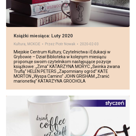
Książki miesiąca: Luty 2020
Kultura
,
MCKCiE
Przez
Piotr Nowak
2020-02-03
Miejskie Centrum Kultury, Czytelnictwa i Edukacji w
Grybowie – Dział Biblioteka w kolejnym miesiącu
proponuje swoim czytelnikom następujące pozycje
książkowe: „Zima” KATARZYNA MORYC „Świnka zwana
Truflą” HELEN PETERS „Zapomniany ogród” KATE
MORTON „Wyspa Camino” JOHN GRISHAM „Zranić
marionetkę” KATARZYNA GROCHOLA