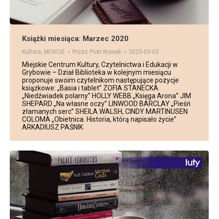
Książki miesiąca: Marzec 2020
Kultura
,
MCKCiE
Przez
Piotr Nowak
2020-03-03
Miejskie Centrum Kultury, Czytelnictwa i Edukacji w
Grybowie – Dział Biblioteka w kolejnym miesiącu
proponuje swoim czytelnikom następujące pozycje
książkowe: „Basia i tablet” ZOFIA STANECKA
„Niedźwiadek polarny” HOLLY WEBB „Księga Arona” JIM
SHEPARD „Na własne oczy” LINWOOD BARCLAY „Pieśń
złamanych serc” SHEILA WALSH, CINDY MARTINUSEN
COLOMA „Obietnica. Historia, którą napisało życie”
ARKADIUSZ PAŚNIK