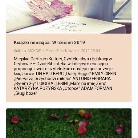
Książki miesiąca: Wrzesień 2019
Kultura
,
MCKCiE
Przez
Piotr Nowak
2019-09-04
Miejskie Centrum Kultury, Czytelnictwa i Edukacji w
Grybowie – Dział Biblioteka w kolejnym miesiącu
proponuje swoim czytelnikom następujące pozycje
książkowe: LIN HALLBERG „Dalej, Sigge!” EMILY GIFFIN
„Pierwsza przychodzi miłość” ANTONIO FERRARA
„Byłem zły” LUIGI BALLERINI „Mam na imię Zero”
KATARZYNA PUZYŃSKA „Utopce” ADAM FORMAN
„Sługi boże”