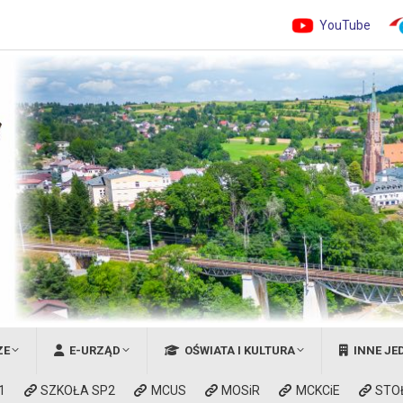
YouTube
ZE
E-URZĄD
OŚWIATA I KULTURA
INNE JE
1
SZKOŁA SP2
MCUS
MOSiR
MCKCiE
STO