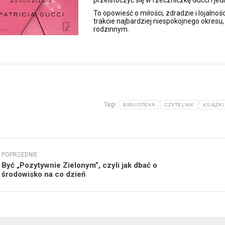
To opowieść o miłości, zdradzie i lojalno
trakcie najbardziej niespokojnego okresu,
rodzinnym.
Tagi:
BIBLIOTEKA
CZYTELNIK
KSIĄŻKI
wigacja
POPRZEDNIE
isów
Być „Pozytywnie Zielonym”, czyli jak dbać o
Poprzedni
Nast
środowisko na co dzień
wpis:
wpis