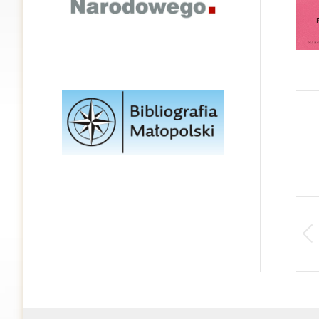
Na
wp