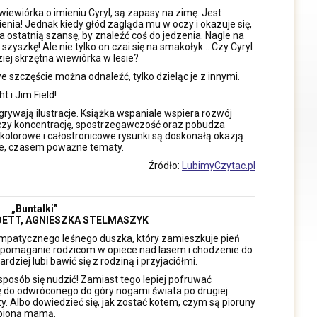
 wiewiórka o imieniu Cyryl, są zapasy na zimę. Jest
enia! Jednak kiedy głód zagląda mu w oczy i okazuje się,
ma ostatnią szansę, by znaleźć coś do jedzenia. Nagle na
zyszkę! Ale nie tylko on czai się na smakołyk… Czy Cyryl
iej skrzętna wiewiórka w lesie?
 szczęście można odnaleźć, tylko dzieląc je z innymi.
 i Jim Field!
grywają ilustracje. Książka wspaniale wspiera rozwój
wiczy koncentrację, spostrzegawczość oraz pobudza
 kolorowe i całostronicowe rysunki są doskonałą okazją
żne, czasem poważne tematy.
Źródło:
LubimyCzytac.pl
„Buntalki”
ETT, AGNIESZKA STELMASZYK
sympatycznego leśnego duszka, który zamieszkuje pień
a pomaganie rodzicom w opiece nad lasem i chodzenie do
iej lubi bawić się z rodziną i przyjaciółmi.
posób się nudzić! Zamiast tego lepiej pofruwać
 do odwróconego do góry nogami świata po drugiej
zy. Albo dowiedzieć się, jak zostać kotem, czym są pioruny
iębioną mamą.