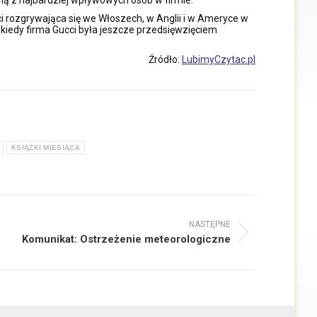
ści rozgrywająca się we Włoszech, w Anglii i w Ameryce w
 kiedy firma Gucci była jeszcze przedsięwzięciem
Źródło:
LubimyCzytac.pl
KSIĄŻKI MIESIĄCA
NASTĘPNE
ępny
Komunikat: Ostrzeżenie meteorologiczne
: