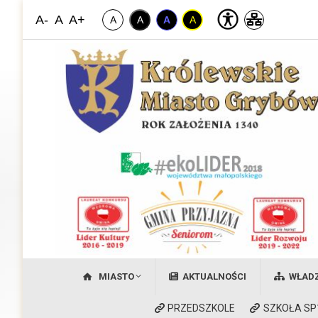
A-
A
A+
A
A
A
A
Miasto Grybów
Witamy na stronie Królewskiego Miasta Grybów
MIASTO
AKTUALNOŚCI
WŁAD
PRZEDSZKOLE
SZKOŁA SP