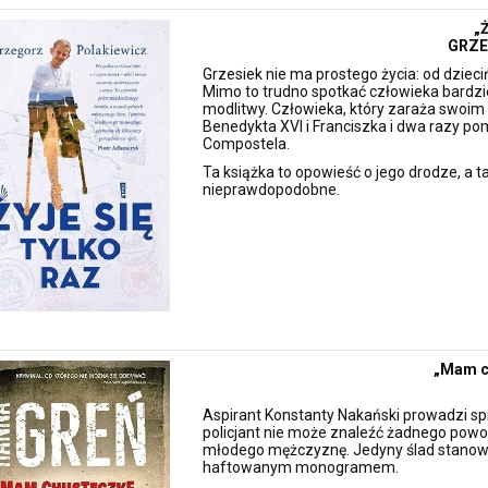
„Ż
GRZE
Grzesiek nie ma prostego życia: od dzieciń
Mimo to trudno spotkać człowieka bardz
modlitwy. Człowieka, który zaraża swoi
Benedykta XVI i Franciszka i dwa razy p
Compostela.
Ta książka to opowieść o jego drodze, a ta
nieprawdopodobne.
„Mam c
Aspirant Konstanty Nakański prowadzi sp
policjant nie może znaleźć żadnego powo
młodego mężczyznę. Jedyny ślad stanowi
haftowanym monogramem.