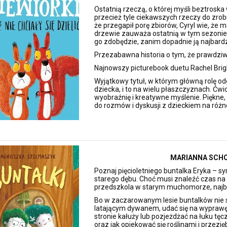
Ostatnią rzeczą, o której myśli beztroska
przecież tyle ciekawszych rzeczy do zrobi
że przegapił porę zbiorów, Cyryl wie, że 
drzewie zauważa ostatnią w tym sezonie s
go zdobędzie, zanim dopadnie ją najbardz
Przezabawna historia o tym, że prawdziwe
Najnowszy picturebook duetu Rachel Bright
Wyjątkowy tytuł, w którym główną rolę od
dziecka, i to na wielu płaszczyznach. Ć
wyobraźnię i kreatywne myślenie. Piękne,
do rozmów i dyskusji z dzieckiem na ró
MARIANNA SCHO
Poznaj pięcioletniego buntalka Eryka – 
starego dębu. Choć musi znaleźć czas n
przedszkola w starym muchomorze, najbardz
Bo w zaczarowanym lesie buntalków nie s
latającym dywanem, udać się na wyprawę
stronie kałuży lub pozjeżdżać na łuku tęc
oraz jak opiekować się roślinami i przez