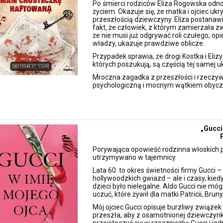
Po śmierci rodziców Eliza Rogowska odnos
życiem. Okazuje się, że matka i ojciec uk
przeszłością dziewczyny. Eliza postanaw
fakt, że człowiek, z którym zamierzała zw
że nie musi już odgrywać roli czułego, o
władzy, ukazuje prawdziwe oblicze.
Przypadek sprawia, że drogi Kostka i Eliz
których poszukują, są częścią tej samej u
Mroczna zagadka z przeszłości i rzeczyw
psychologiczną i mocnym wątkiem obycz
„Gucci
Porywająca opowieść rodzinna włoskich pot
utrzymywano w tajemnicy.
Lata 60. to okres świetności firmy Gucci –
hollywoodzkich gwiazd – ale i czasy, kie
dzieci było nielegalne. Aldo Gucci nie móg
uczuć, które żywił dla matki Patricii, Brun
Mój ojciec Gucci opisuje burzliwy związek r
przeszła, aby z osamotnionej dziewczynki,
przeistoczyć się w rzeczniczkę Gucci i je