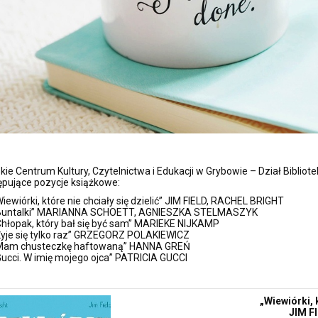
skie Centrum Kultury, Czytelnictwa i Edukacji w Grybowie – Dział Bibli
ępujące pozycje książkowe:
Wiewiórki, które nie chciały się dzielić” JIM FIELD, RACHEL BRIGHT
Buntalki” MARIANNA SCHOETT, AGNIESZKA STELMASZYK
Chłopak, który bał się być sam” MARIEKE NIJKAMP
Żyje się tylko raz” GRZEGORZ POLAKIEWICZ
Mam chusteczkę haftowaną” HANNA GREŃ
Gucci. W imię mojego ojca” PATRICIA GUCCI
„Wiewiórki, k
JIM F