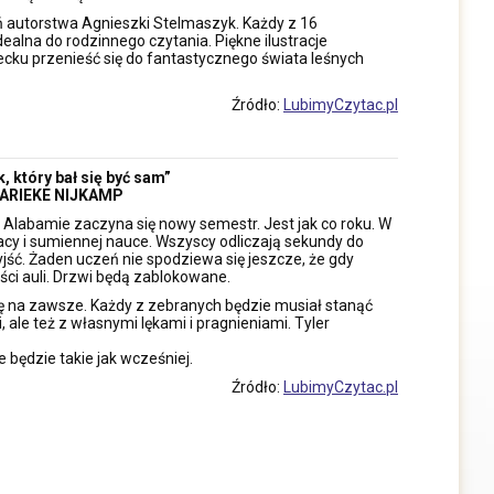
ń autorstwa Agnieszki Stelmaszyk. Każdy z 16
ealna do rodzinnego czytania. Piękne ilustracje
cku przenieść się do fantastycznego świata leśnych
Źródło:
LubimyCzytac.pl
, który bał się być sam”
ARIEKE NIJKAMP
Alabamie zaczyna się nowy semestr. Jest jak co roku. W
acy i sumiennej nauce. Wszyscy odliczają sekundy do
ć. Żaden uczeń nie spodziewa się jeszcze, że gdy
puści auli. Drzwi będą zablokowane.
ołę na zawsze. Każdy z zebranych będzie musiał stanąć
, ale też z własnymi lękami i pragnieniami. Tyler
e będzie takie jak wcześniej.
Źródło:
LubimyCzytac.pl