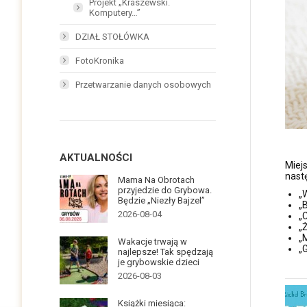
Projekt „Kraszewski.
Komputery…”
DZIAŁ STOŁÓWKA
FotoKronika
Przetwarzanie danych osobowych
AKTUALNOŚCI
Miej
nast
Mama Na Obrotach
przyjedzie do Grybowa.
„
Będzie „Niezły Bajzel”
„
2026-08-04
„
„
„
Wakacje trwają w
„
najlepsze! Tak spędzają
je grybowskie dzieci
2026-08-03
Książki miesiąca: