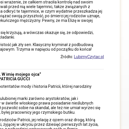
i wrażenie, że całkiem straciła kontrolę nad swoim
rywali przed nią wiele tajemnic, także związanych z
ia odkryć te tajemnice, w czym wydatnie przeszkadza jej
iązać swoją przyszłość, po śmierci jej rodziców uznaje,
piekuńczego mężczyzny. Pewny, że ma Elizę w swojej
y się krzyżują, a wówczas okazuje się, że odpowiedzi,
kładanki.
istość jak zły sen. Klasyczny kryminał z podbudową
ajowym. Trzyma w napięciu od początku do końca!
Źródło:
LubimyCzytac.pl
. W imię mojego ojca”
PATRICIA GUCCI
entatów mody i historia Patricii, której narodziny
 ulubionej marki zarówno arystokratów, jak i
dy w świetle włoskiego prawa posiadanie nieślubnych
ł pozwolić sobie na skandal, ale też nie umiał wyrzec się
y, byłej pracownicy jego rzymskiego butiku.
odziców Patricii, jej relację z ojcem oraz drogę, którą
 żyjącej w ukryciu przez dziesięć pierwszych lat życia,
dną z najbardziej wpływowych osób w firmie.