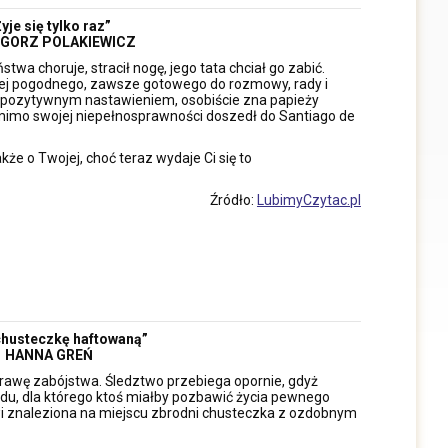
yje się tylko raz”
GORZ POLAKIEWICZ
stwa choruje, stracił nogę, jego tata chciał go zabić.
iej pogodnego, zawsze gotowego do rozmowy, rady i
m pozytywnym nastawieniem, osobiście zna papieży
omimo swojej niepełnosprawności doszedł do Santiago de
kże o Twojej, choć teraz wydaje Ci się to
Źródło:
LubimyCzytac.pl
husteczkę haftowaną”
HANNA GREŃ
rawę zabójstwa. Śledztwo przebiega opornie, gdyż
du, dla którego ktoś miałby pozbawić życia pewnego
 znaleziona na miejscu zbrodni chusteczka z ozdobnym