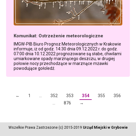
Komunikat: Ostrzeżenie meteorologiczne
IMGW-PIB Biuro Prognoz Meteorologicznych w Krakowie
informuje, iż od godz. 14:30 dnia 09.12.2022 r. do godz.
07:00 dnia 10.12.2022 prognozowane są słabe, chwilami
umiarkowane opady marznącego deszczu, w drugiej
połowie nocy przechodzące w marznące mżawki
powodujące gołoledź.
←
1
…
352
353
354
355
356
…
876
→
Wszelkie Prawa Zastrzeżone (c) 2015-2019
Urząd Miejski w Grybowie