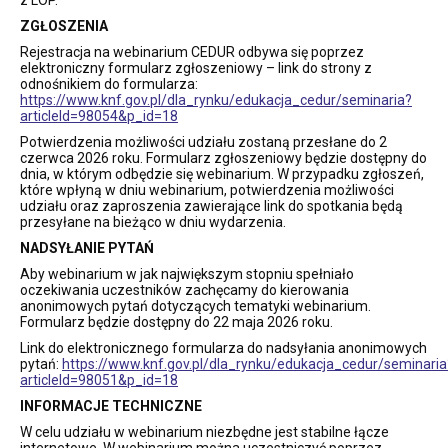
ZGŁOSZENIA
Rejestracja na webinarium CEDUR odbywa się poprzez
elektroniczny formularz zgłoszeniowy – link do strony z
odnośnikiem do formularza:
https://www.knf.gov.pl/dla_rynku/edukacja_cedur/seminaria?
articleId=98054&p_id=18
Potwierdzenia możliwości udziału zostaną przesłane do 2
czerwca 2026 roku. Formularz zgłoszeniowy będzie dostępny do
dnia, w którym odbędzie się webinarium. W przypadku zgłoszeń,
które wpłyną w dniu webinarium, potwierdzenia możliwości
udziału oraz zaproszenia zawierające link do spotkania będą
przesyłane na bieżąco w dniu wydarzenia.
NADSYŁANIE PYTAŃ
Aby webinarium w jak największym stopniu spełniało
oczekiwania uczestników zachęcamy do kierowania
anonimowych pytań dotyczących tematyki webinarium.
Formularz będzie dostępny do 22 maja 2026 roku.
Link do elektronicznego formularza do nadsyłania anonimowych
pytań:
https://www.knf.gov.pl/dla_rynku/edukacja_cedur/seminaria
articleId=98051&p_id=18
INFORMACJE TECHNICZNE
W celu udziału w webinarium niezbędne jest stabilne łącze
internetowe. W webinarium można uczestniczyć poprzez