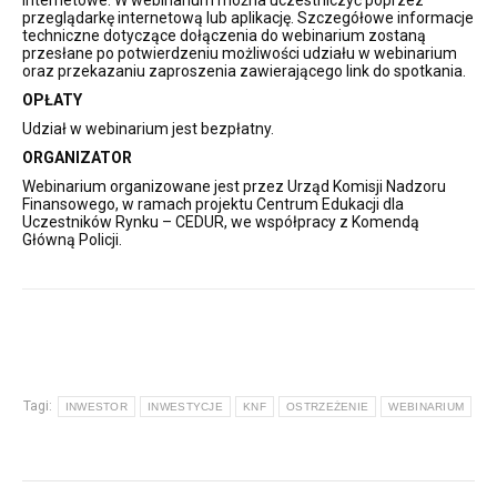
przeglądarkę internetową lub aplikację. Szczegółowe informacje
techniczne dotyczące dołączenia do webinarium zostaną
przesłane po potwierdzeniu możliwości udziału w webinarium
oraz przekazaniu zaproszenia zawierającego link do spotkania.
OPŁATY
Udział w webinarium jest bezpłatny.
ORGANIZATOR
Webinarium organizowane jest przez Urząd Komisji Nadzoru
Finansowego, w ramach projektu Centrum Edukacji dla
Uczestników Rynku – CEDUR, we współpracy z Komendą
Główną Policji.
Tagi:
INWESTOR
INWESTYCJE
KNF
OSTRZEŻENIE
WEBINARIUM
Nawigacja