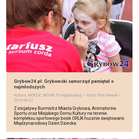
Grybow24.pl: Grybowski samorząd pamiętał o
najmłodszych
Kultura
,
MCKCiE
,
MOSiR
,
Przegląd prasy
Przez
Piotr Nowak
2016-06-27
Z inicjatywy Burmistrz Miasta Grybowa, Animatorów
Sportu oraz Miejskiego Domu Kultury na terenie
kompleksu sportowego boisk ORLIK hucznie świętowano
Międzynarodowy Dzień Dziecka.