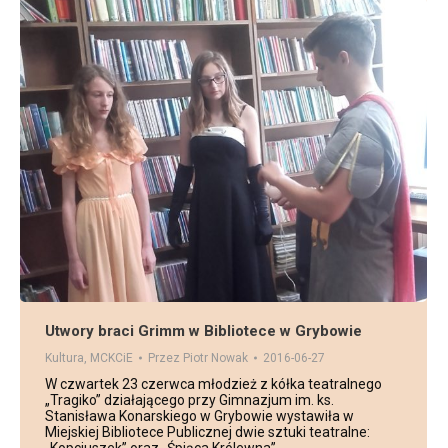
Utwory braci Grimm w Bibliotece w Grybowie
Kultura
,
MCKCiE
Przez
Piotr Nowak
2016-06-27
W czwartek 23 czerwca młodzież z kółka teatralnego
„Tragiko” działającego przy Gimnazjum im. ks.
Stanisława Konarskiego w Grybowie wystawiła w
Miejskiej Bibliotece Publicznej dwie sztuki teatralne: