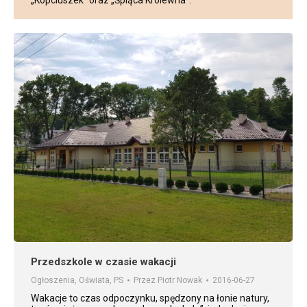
„Kopciuszek” oraz „Śpiąca Królewna”.
Przedszkole w czasie wakacji
Ogłoszenia
,
Oświata
,
PS
Przez
Piotr Nowak
2016-06-27
Wakacje to czas odpoczynku, spędzony na łonie natury,