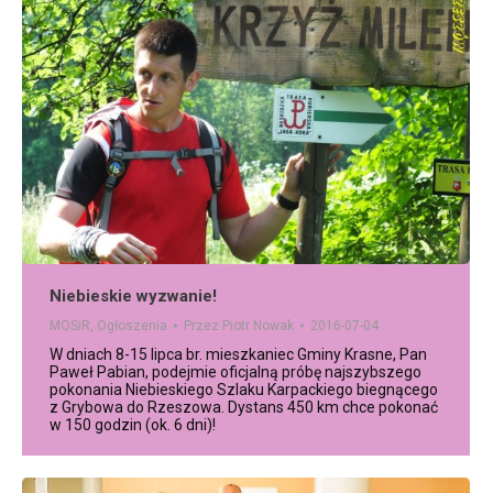
Niebieskie wyzwanie!
MOSiR
,
Ogłoszenia
Przez
Piotr Nowak
2016-07-04
W dniach 8-15 lipca br. mieszkaniec Gminy Krasne, Pan
Paweł Pabian, podejmie oficjalną próbę najszybszego
pokonania Niebieskiego Szlaku Karpackiego biegnącego
z Grybowa do Rzeszowa. Dystans 450 km chce pokonać
w 150 godzin (ok. 6 dni)!