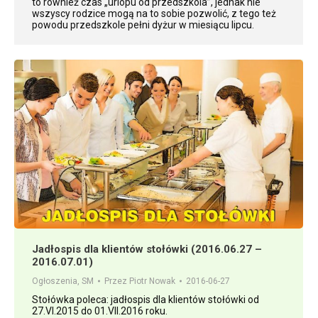
to również czas „urlopu od przedszkola”, jednak nie
wszyscy rodzice mogą na to sobie pozwolić, z tego też
powodu przedszkole pełni dyżur w miesiącu lipcu.
Jadłospis dla klientów stołówki (2016.06.27 –
2016.07.01)
Ogłoszenia
,
SM
Przez
Piotr Nowak
2016-06-27
Stołówka poleca: jadłospis dla klientów stołówki od
27.VI.2015 do 01.VII.2016 roku.