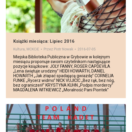
Książki miesiąca: Lipiec 2016
Kultura
,
MCKCiE
Przez
Piotr Nowak
2016-07-05
Miejska Biblioteka Publiczna w Grybowie w kolejnym
miesiącu proponuje swoim czytelnikom następujące
pozycje książkowe: JOLY FANNY, ROSER CAPDEVILA
„Lena świętuje urodziny” HEIDI HOWARTH, DANIEL
HOWARTH „Jak złapać spadającą gwiazdę” CORNELIA
FUNKE „Rycerz widmo” NICK VUJICIC „Bez rąk, bez nóg,
bez ograniczeń!” KRYSTYNA KUHN „Podpis mordercy”
MAGDALENA WITKIEWICZ „Moralność Pani Piontek”