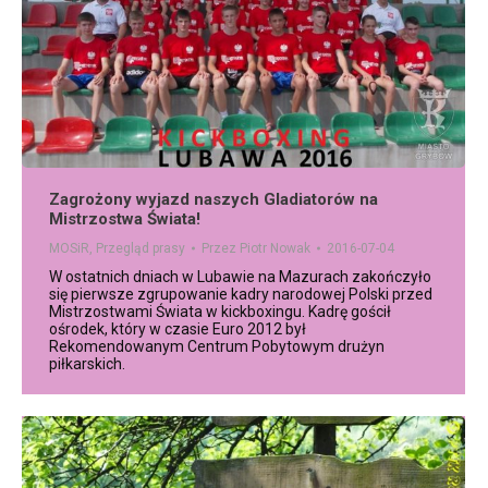
Zagrożony wyjazd naszych Gladiatorów na
Mistrzostwa Świata!
MOSiR
,
Przegląd prasy
Przez
Piotr Nowak
2016-07-04
W ostatnich dniach w Lubawie na Mazurach zakończyło
się pierwsze zgrupowanie kadry narodowej Polski przed
Mistrzostwami Świata w kickboxingu. Kadrę gościł
ośrodek, który w czasie Euro 2012 był
Rekomendowanym Centrum Pobytowym drużyn
piłkarskich.