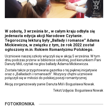
W sobotę, 3 września br., w całym kraju odbyła się
jedenasta edycja akcji Narodowe Czytanie.
Tegoroczną lekturą były „Ballady i romanse” Adama
Mickiewicza, w związku z tym, że rok 2022 został
ogłoszony m.in. Rokiem Romantyzmu Polskiego.
Uczniowie naszej szkoły włączyli się w akcję 5 września. W tym
dniu podczas przerw w bibliotece szkolnej, pod kierunkiem Pani
Danuty Mól, czytali na głos ballady Adama Mickiewicza.
Została także przygotowana gazetka o tej pięknej inicjatywie
oraz o „Balladach i romansach”. Wszyscy chętni uczniowie
połączyli się w miłości do polskiej poezji romantycznej.
Akcję zorganizowały panie Danuta Mól i Bogusława Nowak.
Tekst/zdjęcia: Bogusława Nowak
FOTOKRONIKA