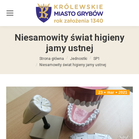
Niesamowity świat higieny
jamy ustnej
Jesteś tutaj:
Strona główna
Jednostki
SP1
Niesamowity świat higieny jamy ustnej
23
mar
2021