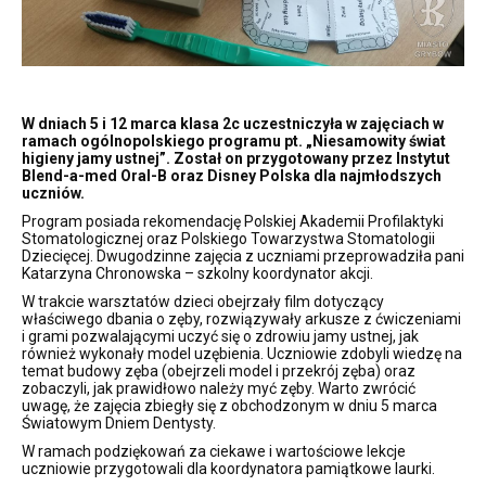
W dniach 5 i 12 marca klasa 2c uczestniczyła w zajęciach w
ramach ogólnopolskiego programu pt. „Niesamowity świat
higieny jamy ustnej”. Został on przygotowany przez Instytut
Blend-a-med Oral-B oraz Disney Polska dla najmłodszych
uczniów.
Program posiada rekomendację Polskiej Akademii Profilaktyki
Stomatologicznej oraz Polskiego Towarzystwa Stomatologii
Dziecięcej. Dwugodzinne zajęcia z uczniami przeprowadziła pani
Katarzyna Chronowska – szkolny koordynator akcji.
W trakcie warsztatów dzieci obejrzały film dotyczący
właściwego dbania o zęby, rozwiązywały arkusze z ćwiczeniami
i grami pozwalającymi uczyć się o zdrowiu jamy ustnej, jak
również wykonały model uzębienia. Uczniowie zdobyli wiedzę na
temat budowy zęba (obejrzeli model i przekrój zęba) oraz
zobaczyli, jak prawidłowo należy myć zęby. Warto zwrócić
uwagę, że zajęcia zbiegły się z obchodzonym w dniu 5 marca
Światowym Dniem Dentysty.
W ramach podziękowań za ciekawe i wartościowe lekcje
uczniowie przygotowali dla koordynatora pamiątkowe laurki.