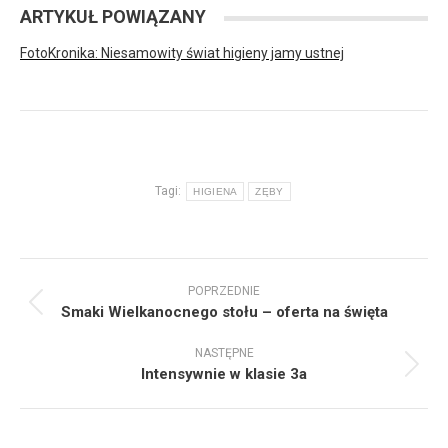
ARTYKUŁ POWIĄZANY
FotoKronika: Niesamowity świat higieny jamy ustnej
Tagi:
HIGIENA
ZĘBY
Nawigacja
POPRZEDNIE
wpisów
Poprzedni
Smaki Wielkanocnego stołu – oferta na święta
wpis:
NASTĘPNE
Następny
Intensywnie w klasie 3a
wpis: