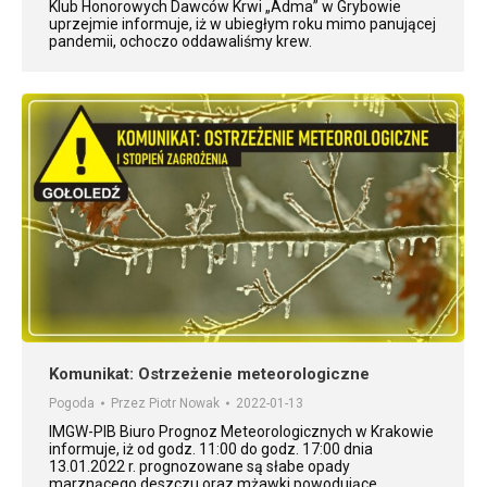
Klub Honorowych Dawców Krwi „Adma” w Grybowie
uprzejmie informuje, iż w ubiegłym roku mimo panującej
pandemii, ochoczo oddawaliśmy krew.
Komunikat: Ostrzeżenie meteorologiczne
Pogoda
Przez
Piotr Nowak
2022-01-13
IMGW-PIB Biuro Prognoz Meteorologicznych w Krakowie
informuje, iż od godz. 11:00 do godz. 17:00 dnia
13.01.2022 r. prognozowane są słabe opady
marznącego deszczu oraz mżawki powodujące