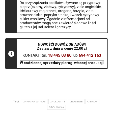
Do przyrządzania posiłków używane są przyprawy:
pieprz (czarny, ziołowy, cytrynowy), ziele angielskie,
liść laurowy, majeranek, oregano, bazylia, zioła
prowansalskie, papryka słodka, kwasek cytrynowy,
cukier waniliowy. Zgodnie z informacjami od
producentów mogą one zawierać śladowe ilości:
glutenu, jaj, soi, selera i gorczycy.
NOWOŚĆ! DOWÓZ OBIADÓW!
Zestaw z dnia w cenie 22,00 zł
KONTAKT: tel.
18 445 03 80
lub
694 412 163
W codziennej sprzedaży pierogi własnej produkcji
Tagi:
DANIA NA WYNOS
JADŁOSPIS
JEDZENIE
OBIADY
STOŁÓWKA