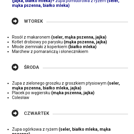
(jajka, białko mleka)
+ zupa pomidorowa z ryżem
(seler,
mąka pszenna, białko mleka)
WTOREK
Rosół z makaronem
(seler, mąka pszenna, jajka)
Kotlet drobiowy po parysku
(mąka pszenna, jajka)
Młode ziemniaki z koperkiem
(białko mleka)
Marchew z pomarańczą i słonecznikiem
ŚRODA
Zupa z zielonego groszku z groszkiem ptysiowym
(seler,
mąka pszenna, białko mleka, jajka)
Placek po węgiersku
(mąka pszenna, jajka)
Colesław
CZWARTEK
Zupa ogórkowa z ryżem
(seler, białko mleka, mąka
pszenna)