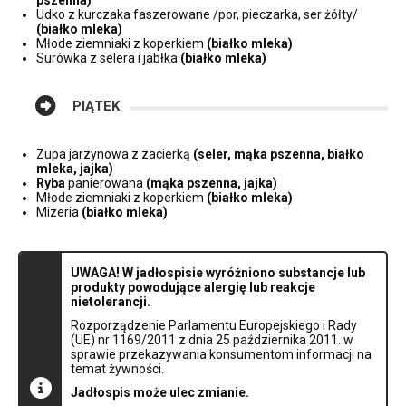
Udko z kurczaka faszerowane /por, pieczarka, ser żółty/
(białko mleka)
Młode ziemniaki z koperkiem
(białko mleka)
Surówka z selera i jabłka
(białko mleka)
PIĄTEK
Zupa jarzynowa z zacierką
(seler, mąka pszenna, białko
mleka, jajka)
Ryba
panierowana
(mąka pszenna, jajka)
Młode ziemniaki z koperkiem
(białko mleka)
Mizeria
(białko mleka)
UWAGA! W
jadłospisie wyróżniono substancje lub
produkty powodujące alergię lub reakcje
nietolerancji.
Rozporządzenie Parlamentu Europejskiego i Rady
(UE) nr 1169/2011 z dnia 25 października 2011. w
sprawie przekazywania konsumentom informacji na
temat żywności.
Jadłospis może ulec zmianie.