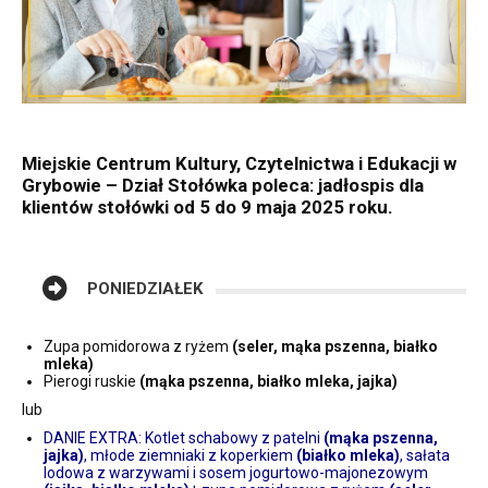
Miejskie Centrum Kultury, Czytelnictwa i Edukacji w
Grybowie – Dział Stołówka poleca: jadłospis dla
klientów stołówki od 5 do 9 maja 2025 roku.
PONIEDZIAŁEK
Zupa pomidorowa z ryżem
(seler, mąka pszenna, białko
mleka)
Pierogi ruskie
(mąka pszenna, białko mleka, jajka)
lub
DANIE EXTRA: Kotlet schabowy z patelni
(mąka pszenna,
jajka)
, młode ziemniaki z koperkiem
(białko mleka)
, sałata
lodowa z warzywami i sosem jogurtowo-majonezowym