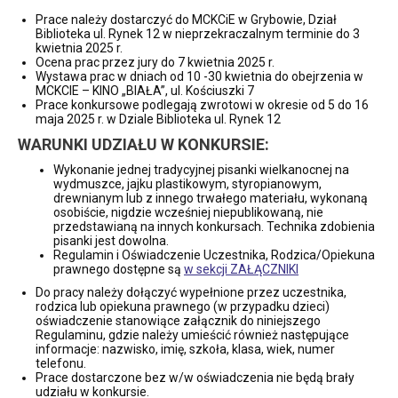
Prace należy dostarczyć do MCKCiE w Grybowie, Dział
Biblioteka ul. Rynek 12 w nieprzekraczalnym terminie do 3
kwietnia 2025 r.
Ocena prac przez jury do 7 kwietnia 2025 r.
Wystawa prac w dniach od 10 -30 kwietnia do obejrzenia w
MCKCIE – KINO „BIAŁA”, ul. Kościuszki 7
Prace konkursowe podlegają zwrotowi w okresie od 5 do 16
maja 2025 r. w Dziale Biblioteka ul. Rynek 12
WARUNKI UDZIAŁU W KONKURSIE:
Wykonanie jednej tradycyjnej pisanki wielkanocnej na
wydmuszce, jajku plastikowym, styropianowym,
drewnianym lub z innego trwałego materiału, wykonaną
osobiście, nigdzie wcześniej niepublikowaną, nie
przedstawianą na innych konkursach. Technika zdobienia
pisanki jest dowolna.
Regulamin i Oświadczenie Uczestnika, Rodzica/Opiekuna
prawnego dostępne są
w sekcji ZAŁĄCZNIKI
Do pracy należy dołączyć wypełnione przez uczestnika,
rodzica lub opiekuna prawnego (w przypadku dzieci)
oświadczenie stanowiące załącznik do niniejszego
Regulaminu, gdzie należy umieścić również następujące
informacje: nazwisko, imię, szkoła, klasa, wiek, numer
telefonu.
Prace dostarczone bez w/w oświadczenia nie będą brały
udziału w konkursie.