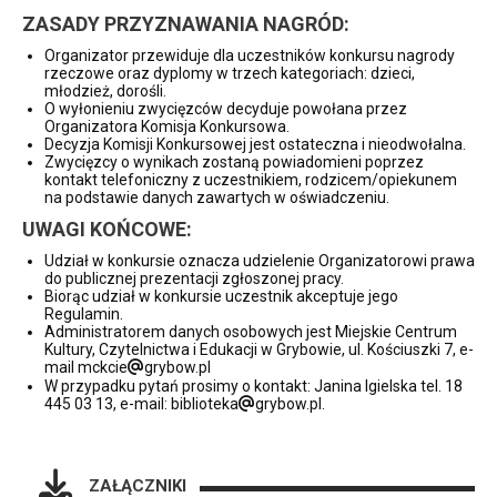
ZASADY PRZYZNAWANIA NAGRÓD:
Organizator przewiduje dla uczestników konkursu nagrody
rzeczowe oraz dyplomy w trzech kategoriach: dzieci,
młodzież, dorośli.
O wyłonieniu zwycięzców decyduje powołana przez
Organizatora Komisja Konkursowa.
Decyzja Komisji Konkursowej jest ostateczna i nieodwołalna.
Zwycięzcy o wynikach zostaną powiadomieni poprzez
kontakt telefoniczny z uczestnikiem, rodzicem/opiekunem
na podstawie danych zawartych w oświadczeniu.
UWAGI KOŃCOWE:
Udział w konkursie oznacza udzielenie Organizatorowi prawa
do publicznej prezentacji zgłoszonej pracy.
Biorąc udział w konkursie uczestnik akceptuje jego
Regulamin.
Administratorem danych osobowych jest Miejskie Centrum
Kultury, Czytelnictwa i Edukacji w Grybowie, ul. Kościuszki 7, e-
mail mckcie
grybow.pl
W przypadku pytań prosimy o kontakt: Janina Igielska tel. 18
445 03 13, e-mail: biblioteka
grybow.pl.
ZAŁĄCZNIKI