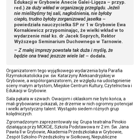
Edukacji w Grybowie Anecie Galei-Ligęza – przyp.
red.)
za duży wkład w organizację przeglądu. Jeżeli
nie mielibyśmy tej sali, nagłośnienia, nie byłoby
ciepło, trudno byłoby zorganizować jasełka
–
powiedziała nauczycielka SP nr 1 w Grybowie Ewa
Kornakiewicz przypominając, że wielki wkład w to
wydarzenie miał ks. dr Jacek Soprych, Rektor
Wyższego Seminarium Duchownego w Tarnowie.
– Z małej imprezy powstała tak duża i myślę, że
będzie ona trwać jeszcze wiele lat
– dodała.
Organizatorem tego wyjątkowego wydarzenia była Parafia
Rzymskokatolicka pw. św. Katarzyny Aleksandryjskiej w
Grybowie, a współorganizatorem, ze względu na udostępnienie
sceny małym artystom, Miejskie Centrum Kultury, Czytelnictwa i
Edukacji w Grybowie.
Sala pękała w szwach. Owacjom i oklaskom nie było końca, a
mali grybowianie pokazali, że drzemie w nich ogromny potencjał
i wielki artystyczny talent. Wystąpiło siedem różnych grup
kolędniczych.
Zgromadzonym zaprezentowały się: Grupa teatralna Pinokio
działająca przy MCKCiE, Szkoła Podstawowa nr 2 im. Św. Jana
Pawła II w Grybowie, Akademia Przedszkolaka w Grybowie,
Zespół Szkolno-Przedszkolny w Siołkowej, Niepubliczne