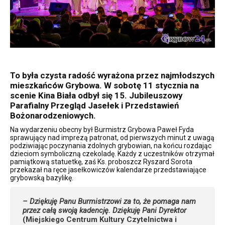
To była czysta radość wyrażona przez najmłodszych
mieszkańców Grybowa. W sobotę 11 stycznia na
scenie Kina Biała odbył się 15. Jubileuszowy
Parafialny Przegląd Jasełek i Przedstawień
Bożonarodzeniowych.
Na wydarzeniu obecny był Burmistrz Grybowa Paweł Fyda
sprawujący nad imprezą patronat, od pierwszych minut z uwagą
podziwiając poczynania zdolnych grybowian, na końcu rozdając
dzieciom symboliczną czekoladę. Każdy z uczestników otrzymał
pamiątkową statuetkę, zaś Ks. proboszcz Ryszard Sorota
przekazał na ręce jasełkowiczów kalendarze przedstawiające
grybowską bazylikę.
– Dziękuję Panu Burmistrzowi za to, że pomaga nam
przez całą swoją kadencję. Dziękuję Pani Dyrektor
(Miejskiego Centrum Kultury Czytelnictwa i