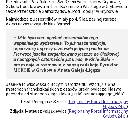
Przedszkole Parafialne im. Św. Dzieci Fatimskich w Grybowie,
Szkoła Podstawowa nr 1 im. Kazimierza Wielkiego w Grybowie a
także Przedszkole Samorządowe „Pod Topolą” w Grybowie.
Najmłodsze z uczestników miały po 4, 5 lat, zaś najstarsze
dzieci uczęszczają do klas ósmych.
– Miło było nam ugościć uczestników tego
wspaniałego wydarzenia. To już nasza tradycja,
organizację imprezy przerwała jedynie pandemia.
Pierwsze jasełka zorganizowano jeszcze na Siołkowej,
a następnych czternaście już u nas, w Kinie Biała
–
przyznaje w rozmowie z naszą redakcją Dyrektor
MCKCiE w Grybowie Aneta Galeja-Ligęza.
Jasełka to widowiska o Bożym Narodzeniu. Wzorują się na
misteriach franciszkańskich z czasów Średniowiecza. Nazwa
pochodzi od staropolskiego słowa „jasło” oznaczającego „żłób”.
Tekst: Remigiusz Szurek (
Regionalny Portal Informacyjny
Grybów24.pl
)
Zdjęcia: Mateusz Książkiewicz (
Regionalny Portal Informacyjny
Grybów24.pl
)