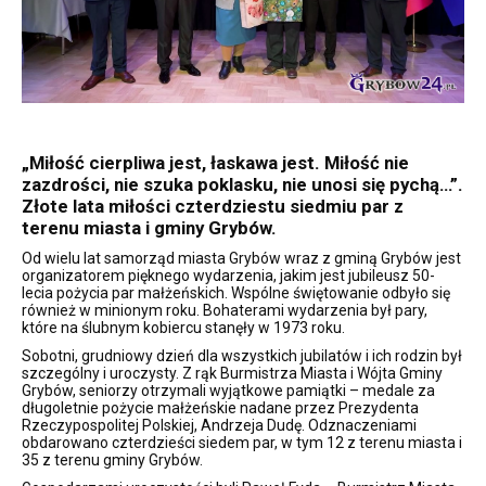
„Miłość cierpliwa jest, łaskawa jest. Miłość nie
zazdrości, nie szuka poklasku, nie unosi się pychą…”.
Złote lata miłości czterdziestu siedmiu par z
terenu miasta i gminy Grybów.
Od wielu lat samorząd miasta Grybów wraz z gminą Grybów jest
organizatorem pięknego wydarzenia, jakim jest jubileusz 50-
lecia pożycia par małżeńskich. Wspólne świętowanie odbyło się
również w minionym roku. Bohaterami wydarzenia był pary,
które na ślubnym kobiercu stanęły w 1973 roku.
Sobotni, grudniowy dzień dla wszystkich jubilatów i ich rodzin był
szczególny i uroczysty. Z rąk Burmistrza Miasta i Wójta Gminy
Grybów, seniorzy otrzymali wyjątkowe pamiątki – medale za
długoletnie pożycie małżeńskie nadane przez Prezydenta
Rzeczypospolitej Polskiej, Andrzeja Dudę. Odznaczeniami
obdarowano czterdzieści siedem par, w tym 12 z terenu miasta i
35 z terenu gminy Grybów.