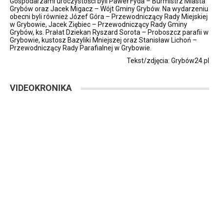
Gospodarzami uroczystości byli Paweł Fyda – Burmistrz Miasta
Grybów oraz Jacek Migacz – Wójt Gminy Grybów. Na wydarzeniu
obecni byli również Józef Góra – Przewodniczący Rady Miejskiej
w Grybowie, Jacek Ziębiec – Przewodniczący Rady Gminy
Grybów, ks. Prałat Dziekan Ryszard Sorota – Proboszcz parafii w
Grybowie, kustosz Bazyliki Mniejszej oraz Stanisław Lichoń –
Przewodniczący Rady Parafialnej w Grybowie.
Tekst/zdjęcia: Grybów24.pl
VIDEOKRONIKA