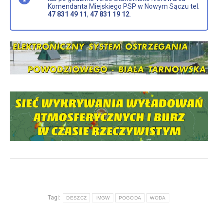
Komendanta Miejskiego PSP w Nowym Sączu tel.
47 831 49 11
,
47 831 19 12
.
Tagi:
DESZCZ
IMGW
POGODA
WODA