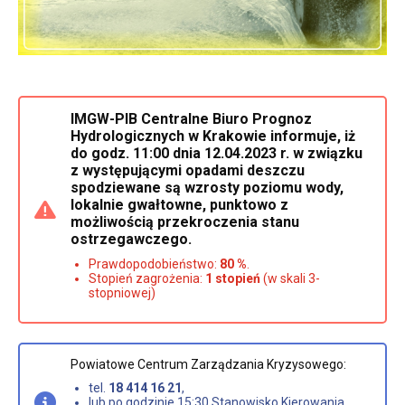
IMGW-PIB Centralne Biuro Prognoz
Hydrologicznych w Krakowie informuje, iż
do godz. 11:00 dnia 12.04.2023 r. w związku
z występującymi opadami deszczu
spodziewane są wzrosty poziomu wody,
lokalnie gwałtowne, punktowo z
możliwością przekroczenia stanu
ostrzegawczego.
Prawdopodobieństwo:
80 %
.
Stopień zagrożenia:
1 stopień
(w skali 3-
stopniowej)
Powiatowe Centrum Zarządzania Kryzysowego:
tel.
18 414 16 21
,
lub po godzinie 15:30 Stanowisko Kierowania