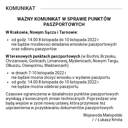
KOMUNIKAT
WAŻNY KOMUNIKAT W SPRAWIE PUNKTÓW
PASZPORTOWYCH
W Krakowie, Nowym Sączu i Tarnowie:
od godz. 14.00 8 listopada do 10 listopada 2022 r.
nie będzie możliwości składania wniosków paszportowych
oraz odbioru paszportów.
W terenowych punktach paszportowych
(w Bochni, Brzesku,
Chrzanowie, Gorlicach, Limanowej, Myślenicach, Nowym Targu,
Olkuszu, Oświęcimiu, Wadowicach):
w dniach 7-10 listopada 2022 r.
nie będzie można złożyć wniosku o wydanie paszportu
od godz. 14.00 8 listopada do 10 listopada 2022 r.
nie będzie można odebrać paszportu
Czasowe ograniczenia w działalności punktów paszportowych
wynikają z koniecznych zmian technicznych. Poprzedzać one
będą wejście w życie nowej ustawy, która przyniesie też
usprawnienia w pozyskiwaniu dokumentów paszportowych.
Wojewoda Małopolski
/-/ Łukasz Kmita