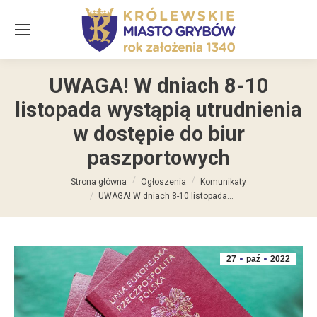
UWAGA! W dniach 8-10
listopada wystąpią utrudnienia
w dostępie do biur
paszportowych
Jesteś tutaj:
Strona główna
Ogłoszenia
Komunikaty
UWAGA! W dniach 8-10 listopada…
27
paź
2022