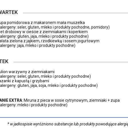
WARTEK
upa pomidorowa z makaronem mała muszelka
(alergeny: seler, gluten, mleko i produkty pochodne, pomidory)
ilet drobiowy w cieście z ziemniakami i koperkiem
(alergeny: gluten, jaja, mleko i produkty pochodne)
ałata zielona z jajkiem, rzodkiewką i sosem jogurtowym
(alergeny: jaja, mleko i produkty pochodne)
TEK
ulion warzywny z ziemniakami
(alergeny: seler, gluten, mleko i produkty pochodne)
azanki z kapustą i grzybami
(alergeny: gluten, jaja, soja, mleko i produkty pochodne)
ANIE EXTRA
: Miruna z pieca w sosie cytrynowym, ziemniaki + zupa
(alergeny: mleko i produkty pochodne)
* w jadłospisie wyróżniono substancje lub produkty powodujące alergię 