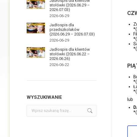
Jadłospis dla klientów
stołówki (2026.06.29 –
2026.07.03)
CZ
2026-06-29
Z
Jadłospis dla
*
przedszkolaków
F
(2026.06.29 – 2026.07.03)
*
2026-06-29
S
*
Jadłospis dla klientów
stołówki (2026.06.22 –
2026.06.26)
2026-06-22
PIĄ
B
*
Ł
*
WYSZUKIWANIE
lub
Szukaj:
D
*