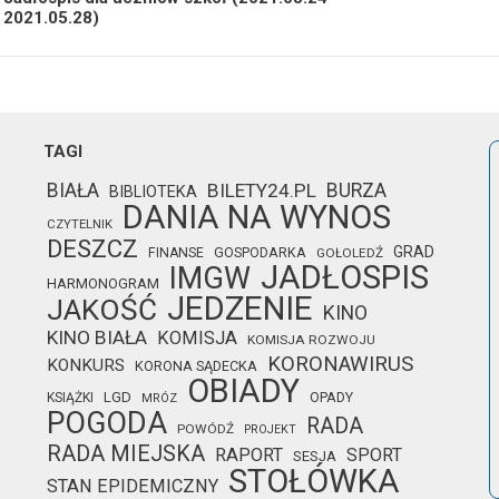
Poprzedni
Nast
2021.05.28)
wpis:
wpis
TAGI
BIAŁA
BILETY24.PL
BURZA
BIBLIOTEKA
DANIA NA WYNOS
CZYTELNIK
DESZCZ
GRAD
FINANSE
GOSPODARKA
GOŁOLEDŹ
JADŁOSPIS
IMGW
HARMONOGRAM
JEDZENIE
JAKOŚĆ
KINO
KINO BIAŁA
KOMISJA
KOMISJA ROZWOJU
KORONAWIRUS
KONKURS
KORONA SĄDECKA
OBIADY
LGD
OPADY
KSIĄŻKI
MRÓZ
POGODA
RADA
POWÓDŹ
PROJEKT
RADA MIEJSKA
RAPORT
SPORT
SESJA
STOŁÓWKA
STAN EPIDEMICZNY