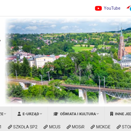
YouTube
ZE
E-URZĄD
OŚWIATA I KULTURA
INNE JE
1
SZKOŁA SP2
MCUS
MOSiR
MCKCiE
STO