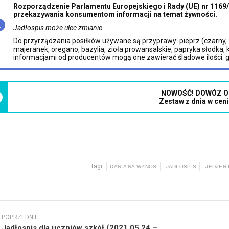
Rozporządzenie Parlamentu Europejskiego i Rady (UE) nr 1169/2
przekazywania konsumentom informacji na temat żywności.
Jadłospis może ulec zmianie.
Do przyrządzania posiłków używane są przyprawy: pieprz (czarny, zio
majeranek, oregano, bazylia, zioła prowansalskie, papryka słodka, 
informacjami od producentów mogą one zawierać śladowe ilości: glute
NOWOŚĆ! DOWÓZ O
Zestaw z dnia w ceni
Tagi:
DANIA NA WYNOS
JADŁOSPIS
JEDZENI
wigacja
POPRZEDNIE
isów
Jadłospis dla uczniów szkół (2021.05.24 –