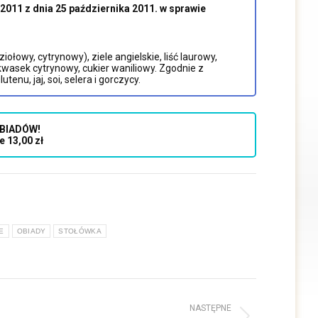
011 z dnia 25 października 2011. w sprawie
łowy, cytrynowy), ziele angielskie, liść laurowy,
kwasek cytrynowy, cukier waniliowy. Zgodnie z
nu, jaj, soi, selera i gorczycy.
BIADÓW!
e 13,00 zł
E
OBIADY
STOŁÓWKA
NASTĘPNE