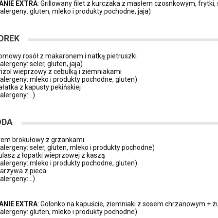
ANIE EXTRA
: Grillowany filet z kurczaka z masłem czosnkowym, frytki
(alergeny: gluten, mleko i produkty pochodne, jaja)
OREK
omowy rosół z makaronem i natką pietruszki
alergeny: seler, gluten, jaja)
rizol wieprzowy z cebulką i ziemniakami
(alergeny: mleko i produkty pochodne, gluten)
ałatka z kapusty pekińskiej
(alergeny:…)
ODA
rem brokułowy z grzankami
(alergeny: seler, gluten, mleko i produkty pochodne)
ulasz z łopatki wieprzowej z kaszą
(alergeny: mleko i produkty pochodne, gluten)
arzywa z pieca
(alergeny:…)
ANIE EXTRA
: Golonko na kapuście, ziemniaki z sosem chrzanowym + z
(alergeny: gluten, mleko i produkty pochodne)