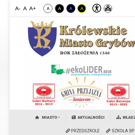
A-
A
A+
A
A
A
A
Miasto Grybów
Witamy na stronie Królewskiego Miasta Grybów
MIASTO
AKTUALNOŚCI
WŁAD
PRZEDSZKOLE
SZKOŁA SP