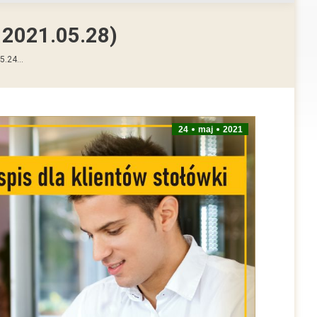
– 2021.05.28)
05.24…
24
maj
2021