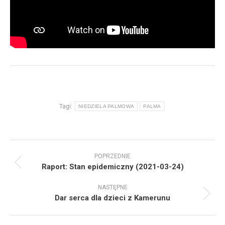
Tagi:
NIEDZIELA PALMOWA
PALMA
Nawigacja
POPRZEDNIE
wpisów
Poprzedni
Raport: Stan epidemiczny (2021-03-24)
wpis:
NASTĘPNE
Następny
Dar serca dla dzieci z Kamerunu
wpis: