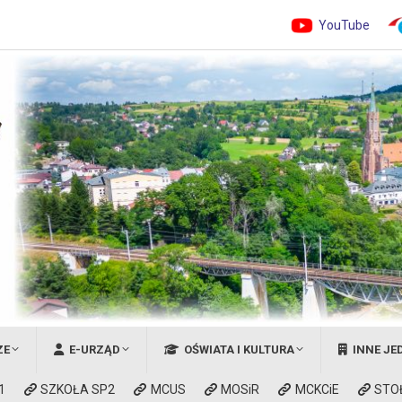
YouTube
ZE
E-URZĄD
OŚWIATA I KULTURA
INNE JE
1
SZKOŁA SP2
MCUS
MOSiR
MCKCiE
STO