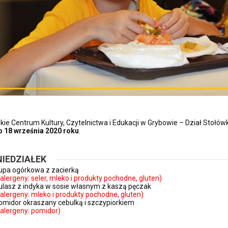
skie Centrum Kultury, Czytelnictwa i Edukacji w Grybowie – Dział Stołó
o 18 września
2020 roku
.
IEDZIAŁEK
upa ogórkowa z zacierką
(alergeny: seler, mleko i produkty pochodne, gluten)
ulasz z indyka w sosie własnym z kaszą pęczak
(alergeny: mleko i produkty pochodne, gluten)
omidor okraszany cebulką i szczypiorkiem
(alergeny: pomidor)