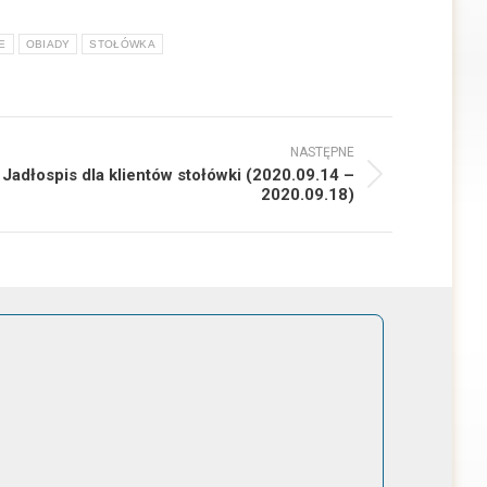
E
OBIADY
STOŁÓWKA
NASTĘPNE
Jadłospis dla klientów stołówki (2020.09.14 –
ępny
2020.09.18)
: