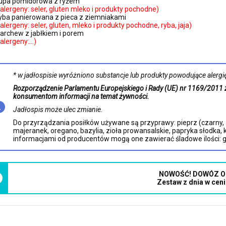
upa pomidorowa z ryżem
(alergeny: seler, gluten mleko i produkty pochodne)
yba panierowana z pieca z ziemniakami
(alergeny: seler, gluten, mleko i produkty pochodne, ryba, jaja)
archew z jabłkiem i porem
(alergeny:…)
* w jadłospisie wyróżniono substancje lub produkty powodujące alergię 
Rozporządzenie Parlamentu Europejskiego i Rady (UE) nr 1169/2011 
konsumentom informacji na temat żywności.
Jadłospis może ulec zmianie.
Do przyrządzania posiłków używane są przyprawy: pieprz (czarny, zio
majeranek, oregano, bazylia, zioła prowansalskie, papryka słodka, 
informacjami od producentów mogą one zawierać śladowe ilości: glute
NOWOŚĆ! DOWÓZ O
Zestaw z dnia w ceni