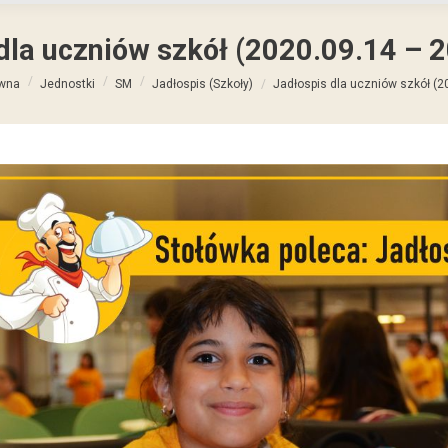
dla uczniów szkół (2020.09.14 – 
taj:
ówna
Jednostki
SM
Jadłospis (Szkoły)
Jadłospis dla uczniów szkół (