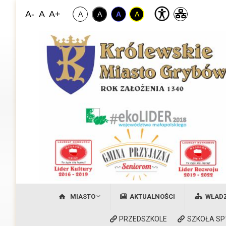
A-
A
A+
A
A
A
A
Miasto Grybów
Witamy na stronie Królewskiego Miasta Grybów
MIASTO
AKTUALNOŚCI
WŁAD
PRZEDSZKOLE
SZKOŁA SP