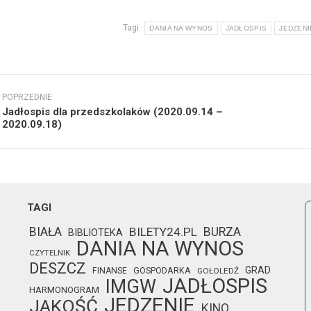
Tagi:
DANIA NA WYNOS
JADŁOSPIS
JEDZENI
wigacja
POPRZEDNIE
isów
Jadłospis dla przedszkolaków (2020.09.14 –
Poprzedni
Nast
2020.09.18)
wpis:
wpis
TAGI
BIAŁA
BILETY24.PL
BURZA
BIBLIOTEKA
DANIA NA WYNOS
CZYTELNIK
DESZCZ
GRAD
FINANSE
GOSPODARKA
GOŁOLEDŹ
JADŁOSPIS
IMGW
HARMONOGRAM
JEDZENIE
JAKOŚĆ
KINO