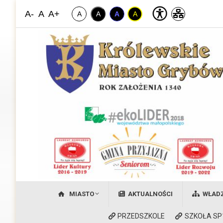
A-
A
A+
A
A
A
A
Miasto Grybów
Witamy na stronie Królewskiego Miasta Grybów
MIASTO
AKTUALNOŚCI
WŁAD
PRZEDSZKOLE
SZKOŁA SP