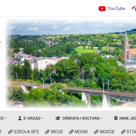
YouTube
ZE
E-URZĄD
OŚWIATA I KULTURA
INNE JE
1
SZKOŁA SP2
MCUS
MOSiR
MCKCiE
STO