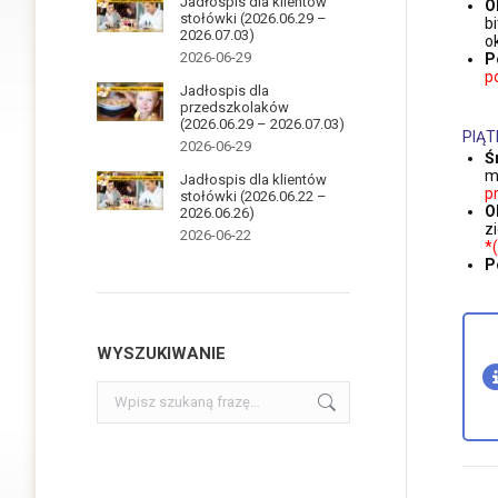
Jadłospis dla klientów
O
stołówki (2026.06.29 –
b
2026.07.03)
o
2026-06-29
P
p
Jadłospis dla
przedszkolaków
(2026.06.29 – 2026.07.03)
PIĄT
2026-06-29
Ś
m
Jadłospis dla klientów
p
stołówki (2026.06.22 –
O
2026.06.26)
z
2026-06-22
*
P
WYSZUKIWANIE
Szukaj: