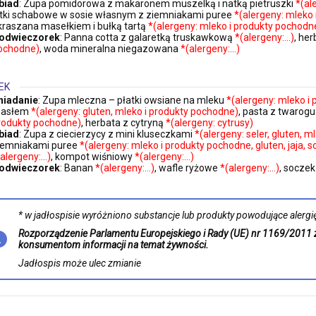
biad
: Zupa pomidorowa z makaronem muszelką i natką pietruszki
*(al
itki schabowe w sosie własnym z ziemniakami puree
*(alergeny: mleko 
kraszana masełkiem i bułką tartą
*(alergeny: mleko i produkty pochodne
odwieczorek
: Panna cotta z galaretką truskawkową
*(alergeny:…)
, her
ochodne)
, woda mineralna niegazowana
*(alergeny:…)
EK
niadanie
: Zupa mleczna – płatki owsiane na mleku
*(alergeny: mleko i
asłem
*(alergeny: gluten, mleko i produkty pochodne)
, pasta z twarogu
rodukty pochodne)
, herbata z cytryną
*(alergeny: cytrusy)
biad
: Zupa z ciecierzycy z mini kluseczkami
*(alergeny: seler, gluten, m
iemniakami puree
*(alergeny: mleko i produkty pochodne, gluten, jaja, so
(alergeny:…)
, kompot wiśniowy
*(alergeny:…)
odwieczorek
: Banan
*(alergeny:…)
, wafle ryżowe
*(alergeny:…)
, socze
* w jadłospisie wyróżniono substancje lub produkty powodujące alergię 
Rozporządzenie Parlamentu Europejskiego i Rady (UE) nr 1169/2011 
konsumentom informacji na temat żywności.
Jadłospis może ulec zmianie