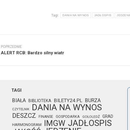
Tagi:
DANIA NA WYNOS
JADŁOSPIS
JEDZENI
wigacja
isów
POPRZEDNIE
Poprzedni
Nast
ALERT RCB: Bardzo silny wiatr
wpis:
wpis
TAGI
BIAŁA
BILETY24.PL
BURZA
BIBLIOTEKA
DANIA NA WYNOS
CZYTELNIK
DESZCZ
GRAD
FINANSE
GOSPODARKA
GOŁOLEDŹ
JADŁOSPIS
IMGW
HARMONOGRAM