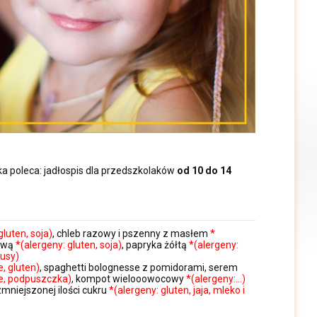
wka poleca: jadłospis dla przedszkolaków
od 10 do 14
gluten, soja)
, chleb razowy i pszenny z masłem
*
iową
*(alergeny: gluten, soja)
, papryka żółtą
*(alergeny:
rusy)
e, gluten)
, spaghetti bolognesse z pomidorami, serem
ne, podpuszczka)
, kompot wielooowocowy
*(alergeny:…)
mniejszonej ilości cukru
*(alergeny: gluten, jaja, mleko i