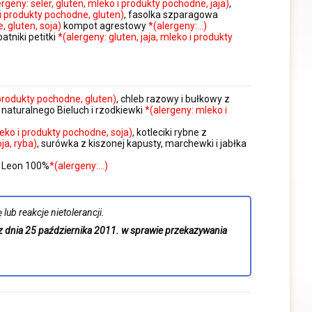
ergeny: seler, gluten, mleko i produkty pochodne, jaja)
,
i produkty pochodne, gluten)
, fasolka szparagowa
, gluten, soja)
kompot agrestowy
*(alergeny:…)
batniki petitki
*(alergeny: gluten, jaja, mleko i produkty
 produkty pochodne, gluten)
, chleb razowy i bułkowy z
 naturalnego Bieluch i rzodkiewki
*(alergeny: mleko i
leko i produkty pochodne, soja)
, kotleciki rybne z
ja, ryba)
, surówka z kiszonej kapusty, marchewki i jabłka
k Leon 100%
*(alergeny:…)
lub reakcje nietolerancji.
z dnia 25 października 2011. w sprawie przekazywania