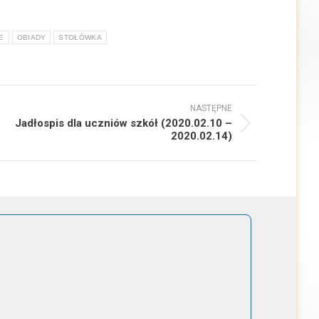
E
OBIADY
STOŁÓWKA
NASTĘPNE
Jadłospis dla uczniów szkół (2020.02.10 –
ępny
2020.02.14)
: