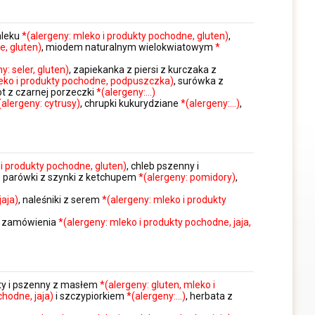
mleku
*(alergeny: mleko i produkty pochodne, gluten)
,
e, gluten)
, miodem naturalnym wielokwiatowym
*
y: seler, gluten)
, zapiekanka z piersi z kurczaka z
leko i produkty pochodne, podpuszczka)
, surówka z
t z czarnej porzeczki
*(alergeny:…)
(alergeny: cytrusy)
, chrupki kukurydziane
*(alergeny:…)
,
 i produkty pochodne, gluten)
, chleb pszenny i
, parówki z szynki z ketchupem
*(alergeny: pomidory)
,
jaja)
, naleśniki z serem
*(alergeny: mleko i produkty
wg zamówienia
*(alergeny: mleko i produkty pochodne, jaja,
isty i pszenny z masłem
*(alergeny: gluten, mleko i
chodne, jaja)
i szczypiorkiem
*(alergeny:…)
, herbata z