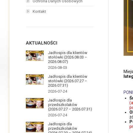
Ochrona Danych Osobowych
Kontakt
AKTUALNOŚCI
Jadłospis dla klientów
stołówki (2026.08.03 –
2026.08.07)
2026-08-03
Miej
lute
Jadłospis dla klientów
stołówki (2026.07.27 –
2026.07.31)
2026-07-24
PONI
Ś
Jadłospis dla
(
przedszkolaków
p
(2026.07.27 – 2026.07.31)
O
2026-07-24
ż
P
Jadłospis dla
p
przedszkolaków
(2026.07.20 – 2026.07.24)