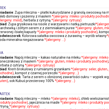
REK
niadanie
: Zupa mleczna – płatki kukurydziane z granolą owocową na 
hleb domowy i pszenny z masłem
*(alergeny: mleko i produkty pochodn
alergeny: miód)
, herbata z cytryną
*(alergeny: cytrusy)
biad
: Zupa grysikowa na rosole z warzywami i natką pietruszki
*(alergen
archewką i żółtym serem z z ziemniakami puree
*(alergeny: gluten, m
zerwonej i białej kapusty
*(alergeny: mleko i produkty pochodne)
, kompo
odwieczorek
: Kolorowa sałatka owocowa z żurawiną – wyrób własny
*
oda mineralna niegazowana
*(alergeny: …)
DA
niadanie
: Napój mleczny – kakao naturalne na mleku
*(alergeny: mleko
łonecznikowy z masłem
*(alergeny: gluten, mleko i produkty pochodne)
erbata z cytryną
*(alergeny: cytrusy)
biad
: Krem brokułowy z rumianymi grzankami
*(alergeny: seler, gluten, 
ochodne)
, kompot z czarnej porzeczki
*(alergeny:…)
odwieczorek
: Tarta z serem o obniżonej zawartości cukru – wypiek 
luten)
, sok Kubuś przecierowy 100%
*(alergeny:…)
ARTEK
niadanie
: Napój mleczny – mleko
*(alergeny: mleko)
, chleb wieloziarn
rodukty pochodne)
, jajecznica na maśle
*(alergeny: mleko i produkty po
ytryną
*(alergeny: cytrusy)