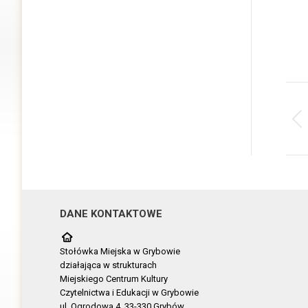
Na
wp
DANE KONTAKTOWE
Stołówka Miejska w Grybowie
działająca w strukturach
Miejskiego Centrum Kultury
Czytelnictwa i Edukacji w Grybowie
ul. Ogrodowa 4, 33-330 Grybów