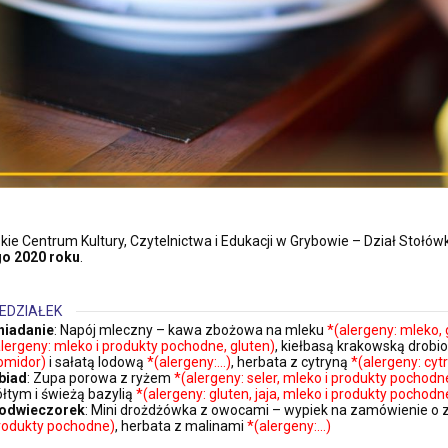
skie Centrum Kultury, Czytelnictwa i Edukacji w Grybowie – Dział Stołó
go
2020 roku
.
EDZIAŁEK
niadanie
: Napój mleczny – kawa zbożowa na mleku
*(alergeny: mleko, 
alergeny: mleko i produkty pochodne, gluten)
, kiełbasą krakowską drob
omidor)
i sałatą lodową
*(alergeny:…)
, herbata z cytryną
*(alergeny: cyt
biad
: Zupa porowa z ryżem
*(alergeny: seler, mleko i produkty pochodn
ółtym i świeżą bazylią
*(alergeny: gluten, jaja, mleko i produkty pochod
odwieczorek
: Mini drożdżówka z owocami – wypiek na zamówienie o z
rodukty pochodne)
, herbata z malinami
*(alergeny:…)