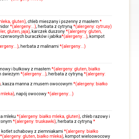
mleka, gluten)
, chleb mieszany i pszenny z masłem
*
midor
*(alergeny:…)
, herbata z cytryną
*(alergeny: cytrusy)
er, gluten, jaja)
, karczek duszony
*(alergeny: gluten,
z czerwonych buraczków i jabłka
*(alergeny:…)
, kompot
lergeny:…)
, herbata z malinami
*(alergeny:…)
omowy i bułkowy z masłem
*(alergeny: gluten, białko
em świeżym
*(alergeny:…)
, herbata z cytryną
*(alergeny:
)
, kasza manna z musem owocowym
*(alergeny: białko
o mleka)
, napój owocowy
*(alergeny:…)
 na mleku
*(alergeny: białko mleka, gluten)
, chleb razowy i
dzonym
*(alergeny: truskawki)
, herbata z cytryną
*
, kotlet schabowy z ziemniakami
*(alergeny: białko
ą
*(alergeny: gluten, białko mleka)
, kompot wieloowocowy