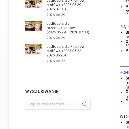
Jadłospis dla klientów
*
stołówki (2026.06.29 –
P
2026.07.03)
r
2026-06-29
Jadłospis dla
PIĄT
przedszkolaków
(2026.06.29 – 2026.07.03)
Ś
p
2026-06-29
O
*
Jadłospis dla klientów
P
stołówki (2026.06.22 –
2026.06.26)
2026-06-22
PONI
Ś
m
(
WYSZUKIWANIE
O
m
Szukaj:
P
WTO
Ś
b