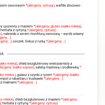
z musem owocowym
*(alergeny: cytrusy)
, wafitki zbożowo-
owy i pszenny z masłem
*(alergeny: gluten, białko mleka)
,
, herbata z cytryną
*(alergeny: cytrusy)
n)
, naleśniki z serem i konfiturą owocową – wyrób własny
rgeny:…)
rgeny:…)
, soczek Sokuś z rurką
*(alergeny:…)
WA
iałko mleka)
, chleb bezglutenowy wieloziarnisty z
alergeny: białko sojowe)
, sałatą masłową i rzodkiewką
*
ałko mleka )
, gulasz z szynki z ryżem
*(alergeny: białko
kompot z rabarbaru i truskawki
*(alergeny:…)
a z malinami
*(alergeny:…)
łko mleka)
, chleb bezglutenowy z masłem
*(alergeny:
)
, herbata z cytryną
*(alergeny: cytrusy)