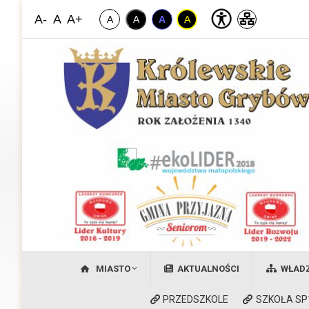
A-
A
A+
A
A
A
A
Miasto Grybów
Witamy na stronie Królewskiego Miasta Grybów
MIASTO
AKTUALNOŚCI
WŁAD
PRZEDSZKOLE
SZKOŁA SP