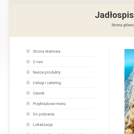
Jadłospis
Jesteś tutaj
Strona główn
Strona startowa
O nas
Nasze produkty
Usługi i catering
Cennik
Przykładowe menu
Do pobrania
Lokalizacja