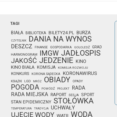
TAGI
BIAŁA
BILETY24.PL
BURZA
BIBLIOTEKA
DANIA NA WYNOS
CZYTELNIK
DESZCZ
GRAD
FINANSE
GOSPODARKA
GOŁOLEDŹ
JADŁOSPIS
IMGW
HARMONOGRAM
JEDZENIE
JAKOŚĆ
KINO
KINO BIAŁA
KOMISJA
KOMISJA ROZWOJU
KORONAWIRUS
KONKURS
KORONA SĄDECKA
OBIADY
LGD
OPADY
KSIĄŻKI
MRÓZ
POGODA
RADA
POWÓDŹ
PROJEKT
RADA MIEJSKA
RAPORT
SPORT
SESJA
STOŁÓWKA
STAN EPIDEMICZNY
UCHWAŁY
TEMPERATURA
TRADYCJA
WODA
UJĘCIE WODY
WIATR