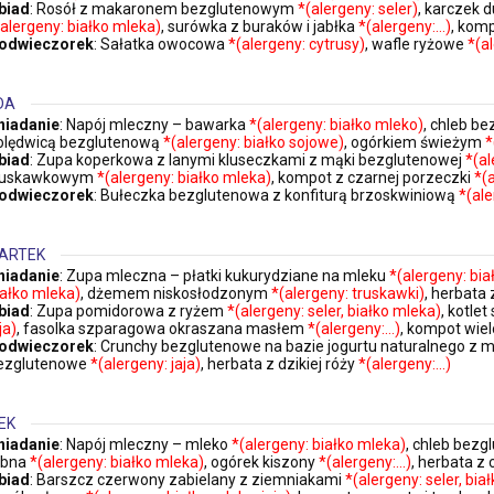
biad
: Rosół z makaronem bezglutenowym
*(alergeny: seler)
, karczek 
(alergeny: białko mleka)
, surówka z buraków i jabłka
*(alergeny:…)
, kom
odwieczorek
: Sałatka owocowa
*(alergeny: cytrusy)
, wafle ryżowe
*(a
DA
niadanie
: Napój mleczny – bawarka
*(alergeny: białko mleko)
, chleb b
olędwicą bezglutenową
*(alergeny: białko sojowe)
, ogórkiem świeżym
*
biad
: Zupa koperkowa z lanymi kluseczkami z mąki bezglutenowej
*(al
ruskawkowym
*(alergeny: białko mleka)
, kompot z czarnej porzeczki
*(
odwieczorek
: Bułeczka bezglutenowa z konfiturą brzoskwiniową
*(ale
ARTEK
niadanie
: Zupa mleczna – płatki kukurydziane na mleku
*(alergeny: bia
iałko mleka)
, dżemem niskosłodzonym
*(alergeny: truskawki)
, herbata
biad
: Zupa pomidorowa z ryżem
*(alergeny: seler, białko mleka)
, kotle
ja)
, fasolka szparagowa okraszana masłem
*(alergeny:…)
, kompot wi
odwieczorek
: Crunchy bezglutenowe na bazie jogurtu naturalnego
ezglutenowe
*(alergeny: jaja)
, herbata z dzikiej róży
*(alergeny:…)
EK
niadanie
: Napój mleczny – mleko
*(alergeny: białko mleka)
, chleb bez
ybna
*(alergeny: białko mleka)
, ogórek kiszony
*(alergeny:…)
, herbata z
biad
: Barszcz czerwony zabielany z ziemniakami
*(alergeny: seler, bia