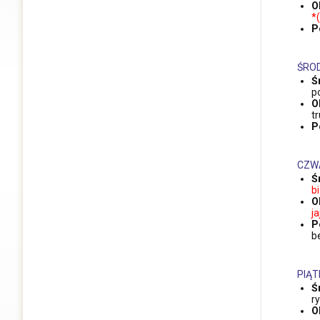
O
*
P
ŚRO
Ś
p
O
t
P
CZW
Ś
b
O
ja
P
b
PIĄT
Ś
r
O