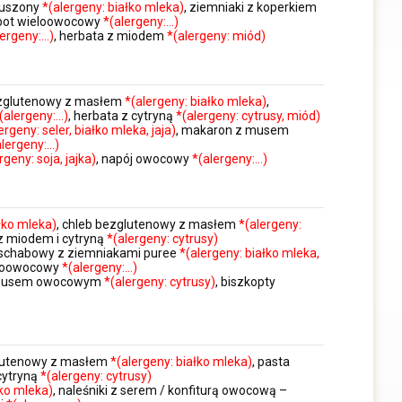
duszony
*(alergeny: białko mleka)
, ziemniaki z koperkiem
pot wieloowocowy
*(alergeny:…)
lergeny:…)
, herbata z miodem
*(alergeny: miód)
ezglutenowy z masłem
*(alergeny: białko mleka)
,
(alergeny:…)
, herbata z cytryną
*(alergeny: cytrusy, miód)
ergeny: seler, białko mleka, jaja)
, makaron z musem
alergeny:…)
rgeny: soja, jajka)
, napój owocowy
*(alergeny:…)
łko mleka)
, chleb bezglutenowy z masłem
*(alergeny:
 z miodem i cytryną
*(alergeny: cytrusy)
t schabowy z ziemniakami puree
*(alergeny: białko mleka,
eloowocowy
*(alergeny:…)
 z musem owocowym
*(alergeny: cytrusy)
, biszkopty
glutenowy z masłem
*(alergeny: białko mleka)
, pasta
 cytryną
*(alergeny: cytrusy)
łko mleka)
, naleśniki z serem / konfiturą owocową –