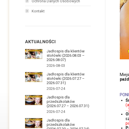
Ochrona Danych Osobowych
Kontakt
AKTUALNOŚCI
Jadłospis dla klientów
stołówki (2026.08.03 –
2026.08.07)
2026-08-03
Jadłospis dla klientów
Miej
stołówki (2026.07.27 –
paźd
2026.07.31)
2026-07-24
PONI
Jadłospis dla
Ś
przedszkolaków
(
(2026.07.27 – 2026.07.31)
…
2026-07-24
O
s
Jadłospis dla
p
przedszkolaków
P
(2026.07.20 – 2026.07.24)