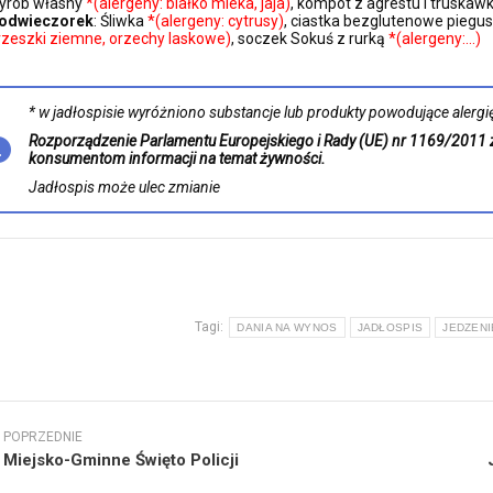
yrób własny
*(alergeny: białko mleka, jaja)
, kompot z agrestu i truskaw
odwieczorek
: Śliwka
*(alergeny: cytrusy)
, ciastka bezglutenowe piegu
rzeszki ziemne, orzechy laskowe)
, soczek Sokuś z rurką
*(alergeny:…)
* w jadłospisie wyróżniono substancje lub produkty powodujące alergię 
Rozporządzenie Parlamentu Europejskiego i Rady (UE) nr 1169/2011 
konsumentom informacji na temat żywności.
Jadłospis może ulec zmianie
Tagi:
DANIA NA WYNOS
JADŁOSPIS
JEDZENI
wigacja
POPRZEDNIE
isów
Poprzedni
Nast
Miejsko-Gminne Święto Policji
wpis:
wpis