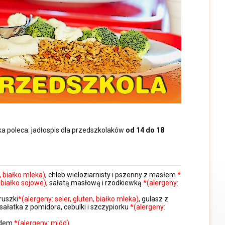
wka poleca: jadłospis dla przedszkolaków
od 14 do 18
, białko mleka)
, chleb wieloziarnisty i pszenny z masłem
*
 białko sojowe)
, sałatą masłową i rzodkiewką
*(alergeny:
ruszki
*(alergeny: seler, gluten, białko mleka)
, gulasz z
 sałatka z pomidora, cebulki i szczypiorku
*(alergeny:
iodem
*(alergeny: miód)