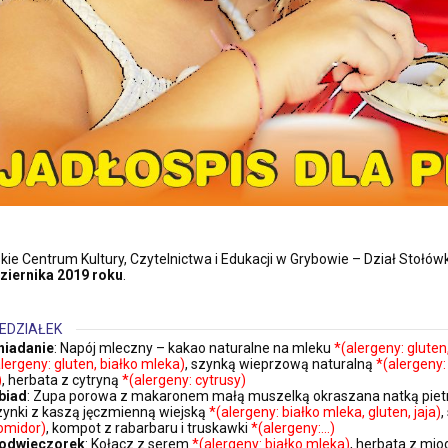
skie Centrum Kultury, Czytelnictwa i Edukacji w Grybowie – Dział Stołó
ziernika
2019 roku
.
EDZIAŁEK
niadanie
: Napój mleczny – kakao naturalne na mleku
*(alergeny: gluten
alergeny: gluten, białko mleka)
, szynką wieprzową naturalną
*(alergeny:
)
, herbata z cytryną
*(alergeny: cytrusy)
biad
: Zupa porowa z makaronem małą muszelką okraszana natką piet
zynki z kaszą jęczmienną wiejską
*(alergeny: białko mleka, gluten, jaja)
,
omidor)
, kompot z rabarbaru i truskawki
*(alergeny:…)
odwieczorek
: Kołacz z serem
*(alergeny: białko mleka)
, herbata z m