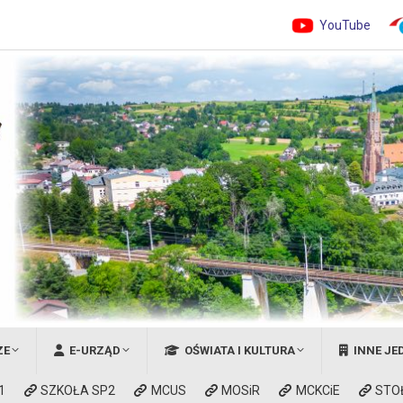
YouTube
ZE
E-URZĄD
OŚWIATA I KULTURA
INNE JE
1
SZKOŁA SP2
MCUS
MOSiR
MCKCiE
STO