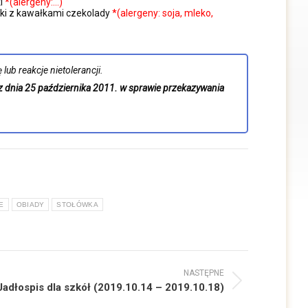
ki
*(alergeny:…)
ski z kawałkami czekolady
*(alergeny: soja, mleko,
lub reakcje nietolerancji.
z dnia 25 października 2011. w sprawie przekazywania
E
OBIADY
STOŁÓWKA
NASTĘPNE
ępny
Jadłospis dla szkół (2019.10.14 – 2019.10.18)
: