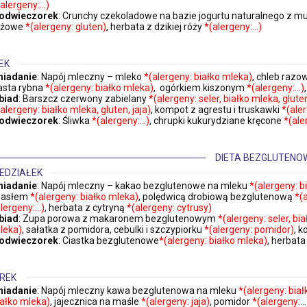
(alergeny:…)
odwieczorek
: Crunchy czekoladowe na bazie jogurtu naturalnego 
yżowe
*(alergeny: gluten)
, herbata z dzikiej róży
*(alergeny:…)
EK
niadanie
: Napój mleczny – mleko
*(alergeny: białko mleka)
, chleb raz
asta rybna
*(alergeny: białko mleka)
, ogórkiem kiszonym
*(alergeny:…)
biad
: Barszcz czerwony zabielany
*(alergeny: seler, białko mleka, glute
(alergeny: białko mleka, gluten, jaja)
, kompot z agrestu i truskawki
*(ale
odwieczorek
: Śliwka
*(alergeny:…)
, chrupki kukurydziane kręcone
*(ale
DIETA BEZGLUTENO
EDZIAŁEK
niadanie
: Napój mleczny – kakao bezglutenowe na mleku
*(alergeny: b
asłem
*(alergeny: białko mleka)
, polędwicą drobiową bezglutenową
*(
alergeny:…)
, herbata z cytryną
*(alergeny: cytrusy)
biad
: Zupa porowa z makaronem bezglutenowym
*(alergeny: seler, bi
leka)
, sałatka z pomidora, cebulki i szczypiorku
*(alergeny: pomidor)
, 
odwieczorek
: Ciastka bezglutenowe
*(alergeny: białko mleka)
, herbat
REK
niadanie
: Napój mleczny kawa bezglutenowa na mleku
*(alergeny: bia
iałko mleka)
, jajecznica na maśle
*(alergeny: jaja)
, pomidor
*(alergeny:…