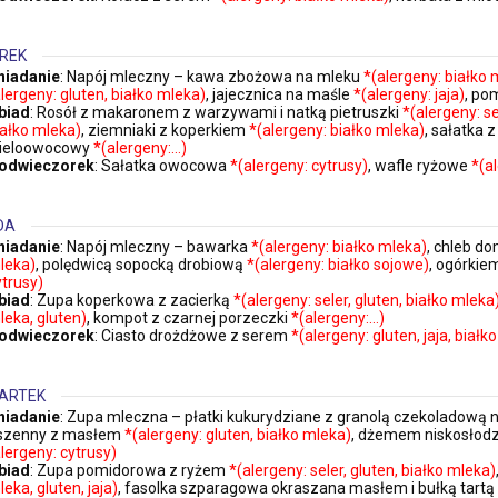
REK
niadanie
: Napój mleczny – kawa zbożowa na mleku
*(alergeny: białko 
alergeny: gluten, białko mleka)
, jajecznica na maśle
*(alergeny: jaja)
, po
biad
: Rosół z makaronem z warzywami i natką pietruszki
*(alergeny: sel
iałko mleka)
, ziemniaki z koperkiem
*(alergeny: białko mleka)
, sałatka 
ieloowocowy
*(alergeny:…)
odwieczorek
: Sałatka owocowa
*(alergeny: cytrusy)
, wafle ryżowe
*(a
DA
niadanie
: Napój mleczny – bawarka
*(alergeny: białko mleka)
, chleb d
leka)
, polędwicą sopocką drobiową
*(alergeny: białko sojowe)
, ogórki
ytrusy)
biad
: Zupa koperkowa z zacierką
*(alergeny: seler, gluten, białko mleka
leka, gluten)
, kompot z czarnej porzeczki
*(alergeny:…)
odwieczorek
: Ciasto drożdżowe z serem
*(alergeny: gluten, jaja, białk
ARTEK
niadanie
: Zupa mleczna – płatki kukurydziane z granolą czekoladową
szenny z masłem
*(alergeny: gluten, białko mleka)
, dżemem niskosło
alergeny: cytrusy)
biad
: Zupa pomidorowa z ryżem
*(alergeny: seler, gluten, białko mleka)
eka, gluten, jaja)
, fasolka szparagowa okraszana masłem i bułką tart