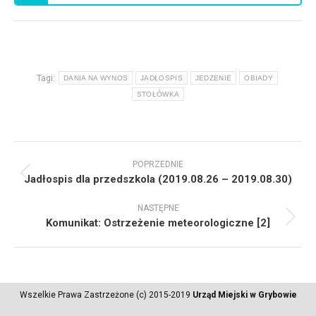
Tagi:
DANIA NA WYNOS
JADŁOSPIS
JEDZENIE
OBIADY
STOŁÓWKA
Nawigacja
POPRZEDNIE
wpisów
Poprzedni
Jadłospis dla przedszkola (2019.08.26 – 2019.08.30)
wpis:
NASTĘPNE
Następny
Komunikat: Ostrzeżenie meteorologiczne [2]
wpis:
Wszelkie Prawa Zastrzeżone (c) 2015-2019
Urząd Miejski w Grybowie