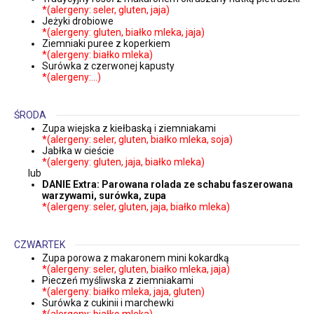
*(alergeny: seler, gluten, jaja)
Jeżyki drobiowe
*(alergeny: gluten, białko mleka, jaja)
Ziemniaki puree z koperkiem
*(alergeny: białko mleka)
Surówka z czerwonej kapusty
*(alergeny:…)
ŚRODA
Zupa wiejska z kiełbaską i ziemniakami
*(alergeny: seler, gluten, białko mleka, soja)
Jabłka w cieście
*(alergeny: gluten, jaja, białko mleka)
lub
DANIE Extra: Parowana rolada ze schabu faszerowana
warzywami, surówka, zupa
*(alergeny: seler, gluten, jaja, białko mleka)
CZWARTEK
Zupa porowa z makaronem mini kokardką
*(alergeny: seler, gluten, białko mleka, jaja)
Pieczeń myśliwska z ziemniakami
*(alergeny: białko mleka, jaja, gluten)
Surówka z cukinii i marchewki
*(alergeny: białko mleka)