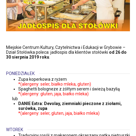
Miejskie Centrum Kultury, Czytelnictwa i Edukacji w Grybowie –
Dział Stołówka poleca: jadłospis dla klientów stołówki
od 26 do
30 sierpnia
2019 roku
.
PONIEDZIAŁEK
Zupa koperkowa z ryżem
*(alergeny: seler, białko mleka, gluten)
Spaghetti bologneze z żółtym serem i świeżą bazylią
*(alergeny: gluten, jaja, białko mleka)
lub
DANIE Extra: Devolay, ziemniaki pieczone z ziołami,
surówka, zupa
*(alergeny: seler, gluten, jaja, białko mleka)
WTOREK
Tradycyjny rosół z makaronem okraszany natką pietruszki