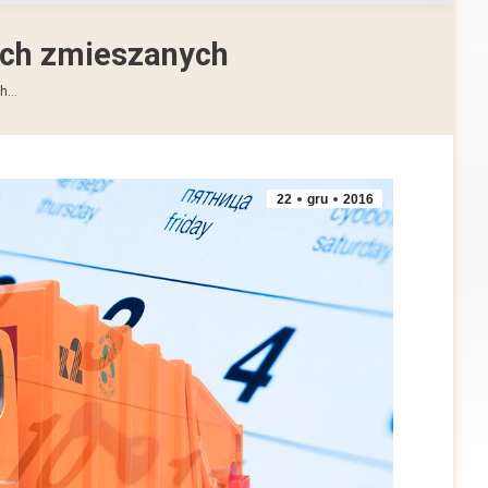
ch zmieszanych
ch…
22
gru
2016