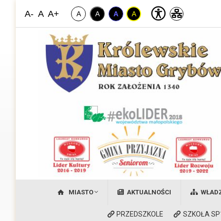
A-
A
A+
A
A
A
A
Miasto Grybów
Witamy na stronie Królewskiego Miasta Grybów
MIASTO
AKTUALNOŚCI
WŁAD
PRZEDSZKOLE
SZKOŁA SP