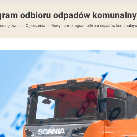
ram odbioru odpadów komunalny
steś tutaj:
rona główna
Ogłoszenia
Nowy harmonogram odbioru odpadów komunalny