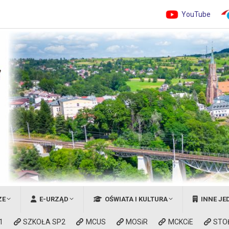
YouTube
ZE
E-URZĄD
OŚWIATA I KULTURA
INNE JE
1
SZKOŁA SP2
MCUS
MOSiR
MCKCiE
STO